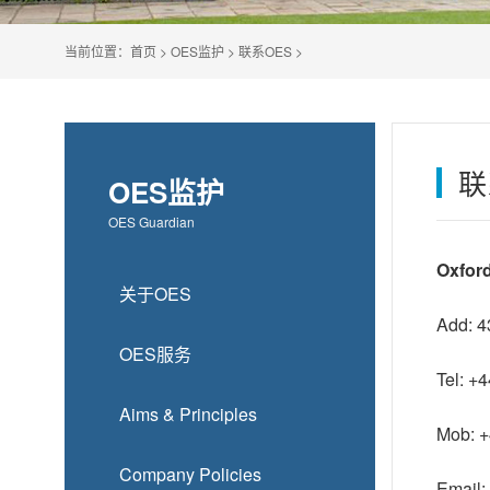
当前位置：
首页
>
OES监护
>
联系OES
>
联
OES监护
OES Guardian
Oxfor
关于OES
Add: 4
OES服务
Tel: +
Aims & Principles
Mob: 
Company Policies
Email: