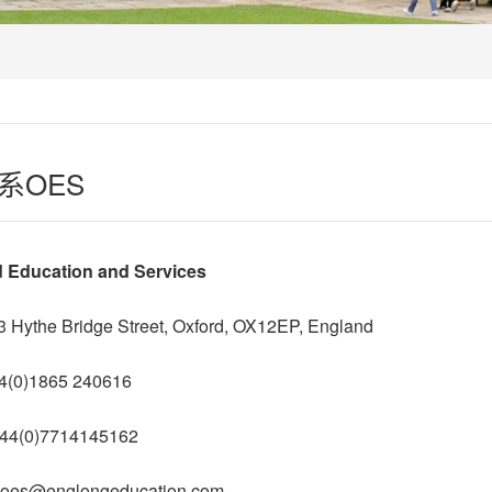
系OES
d Education and Services
3 Hythe Bridge Street, Oxford, OX12EP, England
44(0)1865 240616
+44(0)7714145162
 oes@englongeducation.com