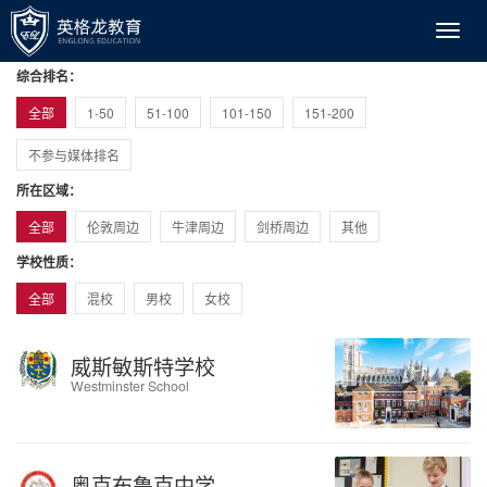
综合排名：
全部
1-50
51-100
101-150
151-200
不参与媒体排名
所在区域：
全部
伦敦周边
牛津周边
剑桥周边
其他
学校性质：
全部
混校
男校
女校
威斯敏斯特学校
Westminster School
奥克布鲁克中学