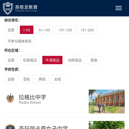
综合排名：
全部
1-50
51-100
101-150
151-200
不参与媒体排名
所在区域：
全部
伦敦周边
牛津周边
剑桥周边
其他
学校性质：
全部
混校
男校
女校
拉格比中学
Rugby School
圣玛丽卡恩女子中学