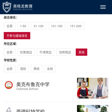
综合排名：
全部
1-50
51-100
101-150
151-200
不参与媒体排名
所在区域：
全部
伦敦周边
牛津周边
剑桥周边
其他
学校性质：
全部
混校
男校
女校
奥克布鲁克中学
Ocbrook School
西德科特学校