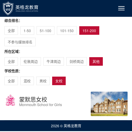
综合排名：
全部
1-50
51-100
101-150
151-200
不参与媒体排名
所在区域：
全部
伦敦周边
牛津周边
剑桥周边
其他
学校性质：
全部
混校
男校
女校
蒙默思女校
Monmouth School for Girls
2026 © 英格龙教育