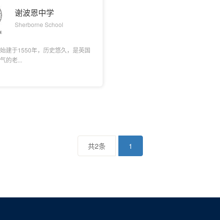
谢波恩中学
Sherborne School
始建于1550年，历史悠久，是英国
的老...
共2条
1